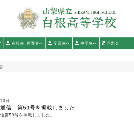
プ
在校生･保護者へ
卒業生へ
中学生へ
同窓会
更新
月13日
通信 第59号を掲載しました
信第59号を掲載しました。