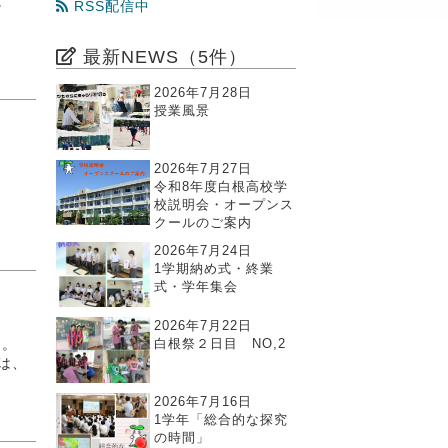
た。
RSS配信中
最新NEWS（5件）
2026年7月28日
授業風景
2026年7月27日
令和8年度白根高校学
校説明会・オープンス
クールのご案内
2026年7月24日
1学期納め式・終業
式・学年集会
2026年7月22日
白根祭２日目 NO,2
た。
は、
2026年7月16日
1学年「総合的な探究
の時間」