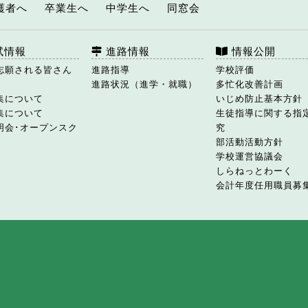
護者へ
卒業生へ
中学生へ
同窓会
試情報
進路情報
情報公開
志願される皆さん
進路指導
学校評価
進路状況（進学・就職）
多忙化改善計画
集について
いじめ防止基本方針
集について
生徒指導に関する指
明会･オープンスク
究
部活動活動方針
学校運営協議会
しらねっとわーく
会計年度任用職員募