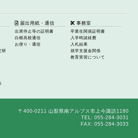
届出用紙・通信
事務室
出席停止等の証明書
卒業生関係証明書
白根高校通信
入学時諸経費
お便り・通信
入札結果
定研
就学支援金関係
教育実習について
集
〒400-0211 山梨県南アルプス市上今諏訪1180
TEL: 055-284-3031
FAX: 055-284-3033