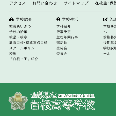
アクセス
お問い合わせ
サイトマップ
在校生･保
学校紹介
学校生活
入
校長あいさつ
学科紹介
本校を
学校の沿革
行事予定
へ
校是・校章
主な年間行事
前期募
教育目標･指導重点目標
部活動
後期募
スクールポリシー
生徒会
学校説
校歌
委員会
ール
「白根っ子」紹介