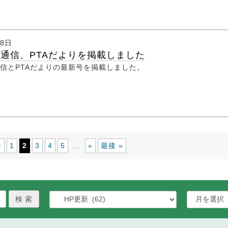
月8日
通信、PTAだよりを掲載しました
信とPTAだよりの最新号を掲載しました。
«
1
2
3
4
5
»
最後 »
...