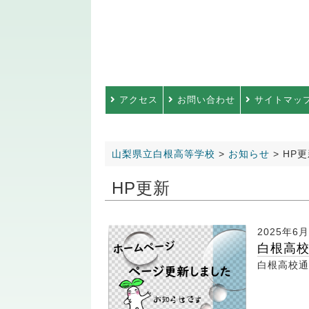
アクセス
お問い合わせ
サイトマッ
山梨県立白根高等学校
>
お知らせ
>
HP
HP更新
2025年6
白根高校
白根高校通